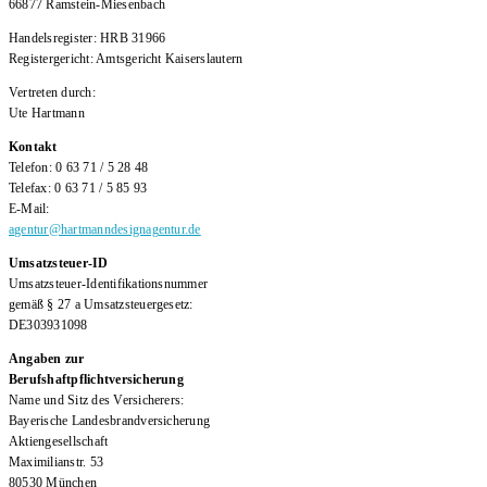
66877 Ramstein-Miesenbach
Handelsregister: HRB 31966
Registergericht: Amtsgericht Kaiserslautern
Vertreten durch:
Ute Hartmann
Kontakt
Telefon: 0 63 71 / 5 28 48
Telefax: 0 63 71 / 5 85 93
E-Mail:
agentur@hartmanndesignagentur.de
Umsatzsteuer-ID
Umsatzsteuer-Identifikationsnummer
gemäß § 27 a Umsatzsteuergesetz:
DE303931098
Angaben zur
Berufshaftpflichtversicherung
Name und Sitz des Versicherers:
Bayerische Landesbrandversicherung
Aktiengesellschaft
Maximilianstr. 53
80530 München